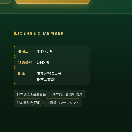
LICENSE & MEMBER
税理士
平野 和博
登録番号
144578
所属
南九州税理士会
熊本西支部
日本税理士会連合会
熊本商工会議所 議員
熊本間税会 理事
SP融資コンサルタント