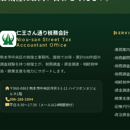
仁王さん通り税務会計
SERV
Niou-san Street Tax
Accountant Office
業務案
熊本市中央区の税理士事務所。国税で30年・累計500件超の
税務顧
調査経験を持つ税理士が、税務調査・資金調達・相続税申
税務調
告・開業支援を強力にサポートします。
税務調
相続税
〒860-0863 熊本市中央区坪井3-1-11 ハイツボンヌジェ
資金調
ルネ1階
開業支
096-288-3894
平日 8:30〜17:30（メールは24時間受付）
記帳代
政治資