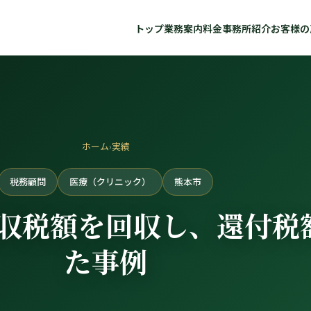
トップ
業務案内
料金
事務所紹介
お客様の
ホーム
›
実績
税務顧問
医療（クリニック）
熊本市
収税額を回収し、還付税
た事例