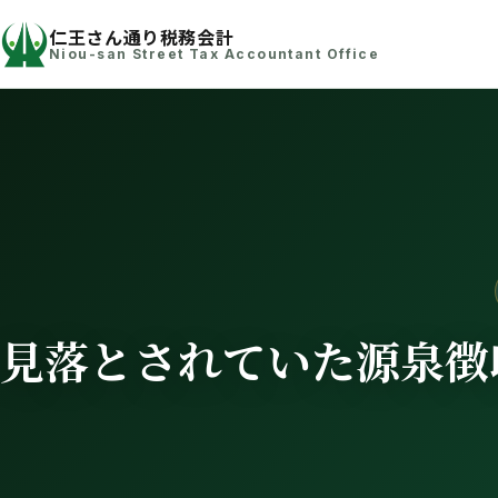
仁王さん通り税務会計
Niou-san Street Tax Accountant Office
見落とされていた源泉徴