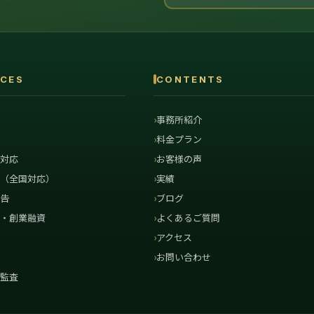
ICES
CONTENTS
内
事務所紹介
問
料金プラン
査対応
お客様の声
査（全国対応）
実績
申告
ブログ
達・創業融資
よくあるご質問
援
アクセス
行
お問い合わせ
金監査