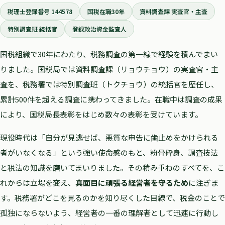
税理士登録番号 144578
国税在職30年
資料調査課 実査官・主査
特別調査班 統括官
登録政治資金監査人
国税組織で30年にわたり、税務調査の第一線で経験を積んでまい
りました。国税局では資料調査課（リョウチョウ）の実査官・主
査を、税務署では特別調査班（トクチョウ）の統括官を歴任し、
累計500件を超える調査に携わってきました。在職中は調査の成果
により、国税局長表彰をはじめ数々の表彰を受けています。
現役時代は「自分が見逃せば、悪質な申告に歯止めをかけられる
者がいなくなる」という強い使命感のもと、粉骨砕身、調査技法
と税法の知識を磨いてまいりました。その積み重ねのすべてを、こ
れからは立場を変え、
真面目に頑張る経営者を守るため
に注ぎま
す。税務署がどこを見るのかを知り尽くした目線で、税金のことで
孤独にならないよう、経営者の一番の理解者として迅速に行動し