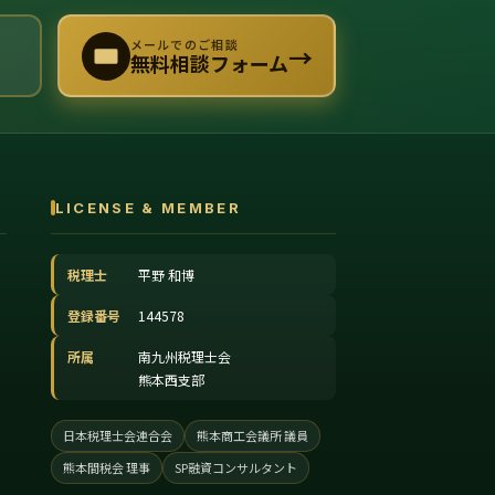
メールでのご相談
→
無料相談フォーム
LICENSE & MEMBER
税理士
平野 和博
登録番号
144578
所属
南九州税理士会
熊本西支部
日本税理士会連合会
熊本商工会議所 議員
熊本間税会 理事
SP融資コンサルタント