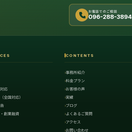
お電話でのご相談
096-288-3894
ICES
CONTENTS
内
事務所紹介
問
料金プラン
査対応
お客様の声
査（全国対応）
実績
申告
ブログ
達・創業融資
よくあるご質問
援
アクセス
行
お問い合わせ