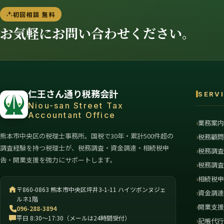
初回相談 無料
お気軽にお問い合わせください。
仁王さん通り税務会計
SERV
Niou-san Street Tax
Accountant Office
業務案
熊本市中央区の税理士事務所。国税で30年・累計500件超の
税務顧
調査経験を持つ税理士が、税務調査・資金調達・相続税申
税務調
告・開業支援を強力にサポートします。
税務調
相続税
〒860-0863 熊本市中央区坪井3-1-11 ハイツボンヌジェ
資金調
ルネ1階
開業支
096-288-3894
平日 8:30〜17:30（メールは24時間受付）
記帳代