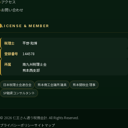
アクセス
お問い合わせ
LICENSE & MEMBER
税理士
平野 和博
登録番号
144578
所属
南九州税理士会
熊本西支部
日本税理士会連合会
熊本商工会議所 議員
熊本間税会 理事
SP融資コンサルタント
© 2026 仁王さん通り税務会計. All Rights Reserved.
プライバシーポリシー
サイトマップ