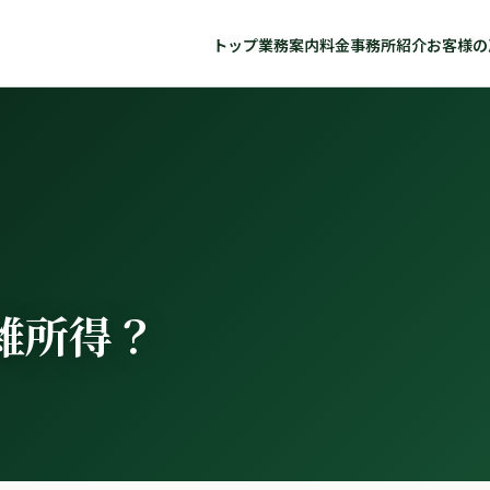
トップ
業務案内
料金
事務所紹介
お客様の
雑所得？