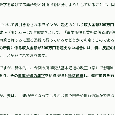
数字を挙げて事業所得と雑所得を区分しようとしていることに、国
について線引きをされるラインが、題名のとおり
収入金額300万円
改正（案）35－2の注意書きとして、「事業所得と業務に係る雑所
事業と称するに至る過程で行っているかどうかで判定するのである
の所得に係る収入金額が300万円を超えない場合
には、
特に反証の
。」と記載されております。
ですが、具体的に、今回の所得税法基本通達の改正（案）で影響の
おり、その
事業所得の赤字
を給与所得と
損益通算
し、還付申告を行
が、要は、「雑所得となってしまえば青色申告や損益通算ができな