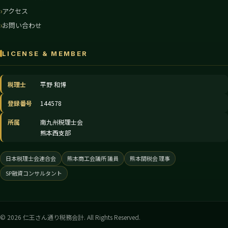
アクセス
お問い合わせ
LICENSE & MEMBER
税理士
平野 和博
登録番号
144578
所属
南九州税理士会
熊本西支部
日本税理士会連合会
熊本商工会議所 議員
熊本間税会 理事
SP融資コンサルタント
© 2026 仁王さん通り税務会計. All Rights Reserved.