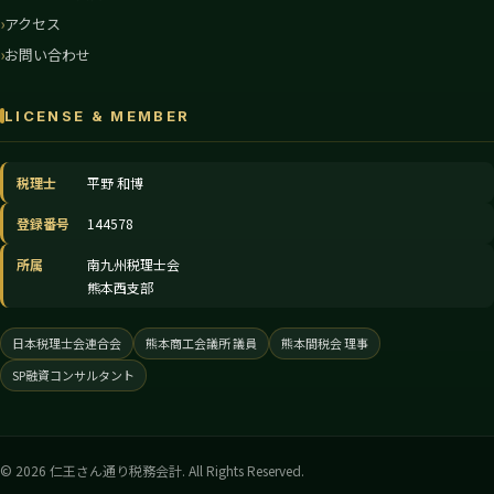
アクセス
お問い合わせ
LICENSE & MEMBER
税理士
平野 和博
登録番号
144578
所属
南九州税理士会
熊本西支部
日本税理士会連合会
熊本商工会議所 議員
熊本間税会 理事
SP融資コンサルタント
© 2026 仁王さん通り税務会計. All Rights Reserved.